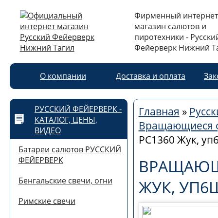
Фирменный интернет
магазин салютов и
пиротехники - Русски
Фейерверк Нижний Т
О компании
Доставка и оплата
Зак
РУССКИЙ ФЕЙЕРВЕРК -
Главная
»
Русск
КАТАЛОГ, ЦЕНЫ,
Вращающиеся 
ВИДЕО
РС1360 Жук, уп
Батареи салютов РУССКИЙ
ФЕЙЕРВЕРК
ВРАЩАЮЩИ
Бенгальские свечи, огни
ЖУК, УП6
Римские свечи