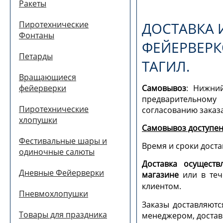
Ракеты
ДОСТАВКА 
Пиротехнические
Фонтаны
ФЕЙЕРВЕРК
Петарды
ТАГИЛ.
Вращающиеся
Самовывоз
: Нижний
фейерверки
предварительно
Пиротехнические
согласованию заказа
хлопушки
Самовывоз доступен
Фестивальные шары и
Время и сроки доста
одиночные салюты
Доставка осуществ
Дневные Фейерверки
магазине
или в теч
клиентом.
Пневмохлопушки
Заказы доставляютс
Товары для праздника
менеджером, доставк