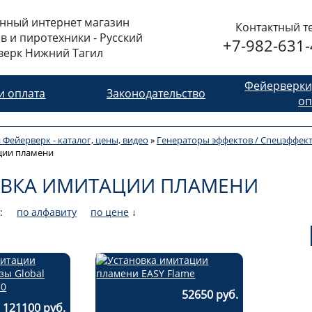
нный интернет магазин
Контактный т
в и пиротехники - Русский
+7-982-631-
верк Нижний Тагил
Фейерверки
и оплата
Законодательство
оп
 Фейерверк - каталог, цены, видео
»
Генераторы эффектов / Спецэффек
ции пламени
ОВКА ИМИТАЦИИ ПЛАМЕНИ
:
по алфавиту
по цене
↓
52650 руб.
121100 руб.