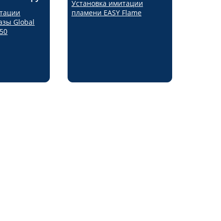
Установка имитации
итации
пламени EASY Flame
азы Global
550