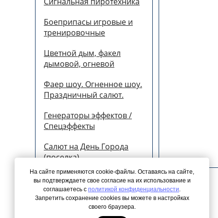
Сигнальная пиротехника
Боеприпасы игровые и
тренировочные
Цветной дым, факел
дымовой, огневой
Фаер шоу. Огненное шоу.
Праздничный салют.
Генераторы эффектов /
Спецэффекты
Салют на День Города
(поселка)
На сайте применяются cookie-файлы. Оставаясь на сайте,
вы подтверждаете свое согласие на их использование и
соглашаетесь с
политикой конфиденциальности
.
Запретить сохранение cookies вы можете в настройках
© 2026 Все права защищены
своего браузера.