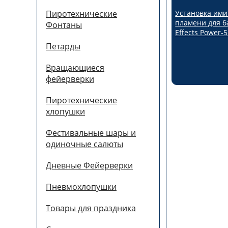
Установка им
Пиротехнические
пламени для б
Фонтаны
Effects Power-
Петарды
Вращающиеся
фейерверки
Пиротехнические
хлопушки
Фестивальные шары и
одиночные салюты
Дневные Фейерверки
Пневмохлопушки
Товары для праздника